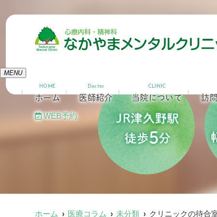
MENU
HOME
Doctor
CLINIC
ホーム
医師紹介
当院について
訪
WEB予約
ホーム
医療コラム
未分類
クリニックの待合室に