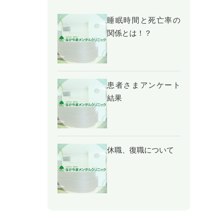
睡眠時間と死亡率の
関係とは！？
患者さまアンケート
結果
休職、復職について