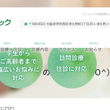
クリニックの待合室に
〒593-8322 大阪府堺市西区津久野町1丁目20-1
津久野メ
FIRST
MEDICAL
ACCESS
TOPICS
問診療・往診
診療内容
アクセス
お知らせ
クリニックの待合室に(^O^
(^O^)