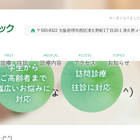
大～きくなりました
〒593-8322 大阪府堺市西区津久野町1丁目20-1
津久野メ
FIRST
MEDICAL
ACCESS
TOPICS
問診療・往診
診療内容
アクセス
お知らせ
大～きくなりました (^ ^)
^ ^)