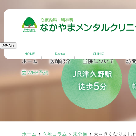
MENU
HOME
Doctor
CLINIC
ホーム
医師紹介
当院について
訪
WEB予約
ホーム
医療コラム
未分類
大～きくなりました (