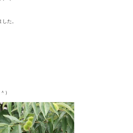
ました。
＾＾）