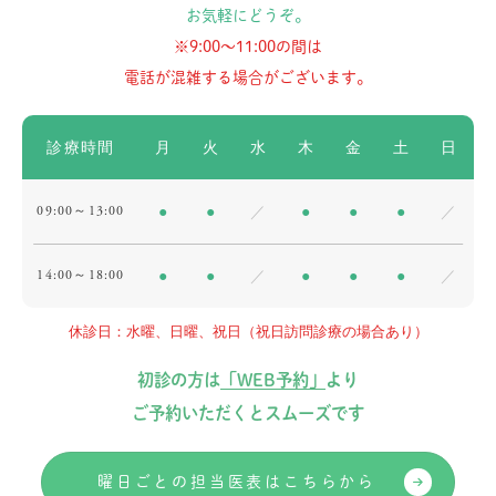
お気軽にどうぞ。
※9:00〜11:00の間は
電話が混雑する場合がございます。
診療時間
月
火
水
木
金
土
日
09:00～13:00
●
●
／
●
●
●
／
14:00～18:00
●
●
／
●
●
●
／
休診日：水曜、日曜、祝日（祝日訪問診療の場合あり）
初診の方は
「WEB予約」
より
ご予約いただくとスムーズです
曜日ごとの担当医表はこちらから