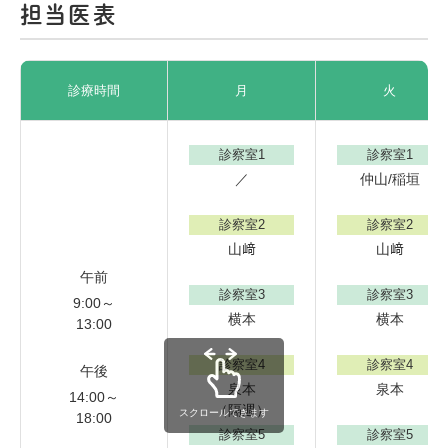
担当医表
診療時間
月
火
診察室1
診察室1
／
仲山/稲垣
診察室2
診察室2
山﨑
山﨑
午前
診察室3
診察室3
9:00～
横本
横本
13:00
診察室4
診察室4
午後
泉本
泉本
14:00～
（隔週）
スクロールできます
18:00
診察室5
診察室5