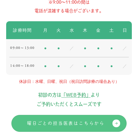
※9:00〜11:00の間は
電話が混雑する場合がございます。
診療時間
月
火
水
木
金
土
日
09:00～13:00
●
●
／
●
●
●
／
14:00～18:00
●
●
／
●
●
●
／
休診日：水曜、日曜、祝日（祝日訪問診療の場合あり）
初診の方は
「WEB予約」
より
ご予約いただくとスムーズです
曜日ごとの担当医表はこちらから