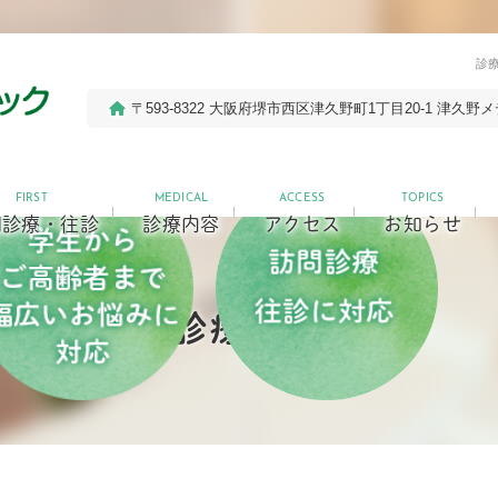
診
〒593-8322 大阪府堺市西区津久野町1丁目20-1
津久野メ
FIRST
MEDICAL
ACCESS
TOPICS
問診療・往診
診療内容
アクセス
お知らせ
診療内容